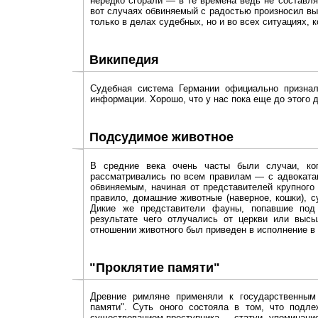
нередко сгорали — в те времена ведь не составля
вот случаях обвиняемый с радостью произносил вы
только в делах судебных, но и во всех ситуациях, 
Википедия
Судебная система Германии официально признал
информации. Хорошо, что у нас пока еще до этого д
Подсудимое животное
В средние века очень часты были случаи, ко
рассматривались по всем правилам — с адвоката
обвиняемым, начиная от представителей крупного 
правило, домашние животные (наверное, кошки), с
Дикие же представители фауны, попавшие под 
результате чего отлучались от церкви или высы
отношении животного был приведен в исполнение в 
"Проклятие памяти"
Древние римляне применяли к государственным 
памяти". Суть оного состояла в том, что подл
существованием преступника — статуи, упоминание 