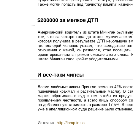
Также могли попасть под "зачистку памяти" казненн
$200000 за мелкое ДТП
Американский водитель из штата Мичиган был вын
том, что за четыре года до этого, мужчина еха
которая получила в результате ДТП небольшую вм
где молодой человек указал, что вследствие ав
отношения с женой, он развелся, стал посещать 
ориентированным в прямом смысле этого слова. И
штата Мичиган счел крайне убедительными.
И все-таки чипсы
Всеми любимые чипсы Принглс всего на 42% состоя
пшеничный крахмал и растительные масла). В свя
марки, обратилась в суд с тем, чтобы их проду
проявлением честности, а всего лишь способом с
на добавленную стоимость в размере 17,5%. В пер
уже в апелляционном суде решение было отменено,
Источник:
http://lamp.in.ua