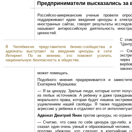
Предприниматели высказались за 
Российско-американские ученые провели опр
поддерживают идею введения цензуры в электро
иностранных сайтах, говорят результаты исследо
называют антироссийскую деятельность иностр
ценностей.
С эти
"Цент
В Челябинске представители бизнес-сообщества и
— Сог
адвокаты выступают за введение цензуры в сети
экстр
Интернет. По их мнению, это поможет усилить
через
национальную безопасность в обществе.
вербо
закон
может помещать.
Подобного мнения придерживается и заместите
Екатерина Мурашова:
— Я за цензуру. Зрелые люди, которые хотят полу
из любых источников. А ребенку и даже граждана
морального права, которая будет лишена экстремис
ущемлением нашей свободы. Я также поддерживаю
агрессию у ребенка и отдаляют его от интеллектуал
Адвокат Дмитрий Янин
против цензуры, но огран
— Считаю, что сама по себе цензура где-либо, а
сказал один очень умный и образованный человек, 
поэтому убежден, что следует в кратчайшие с