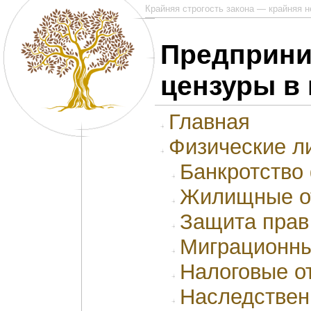
Крайняя строгость закона — крайняя 
Предприни
цензуры в 
Главная
Физические л
Банкротство
Жилищные о
Защита прав
Миграционны
Налоговые о
Наследствен