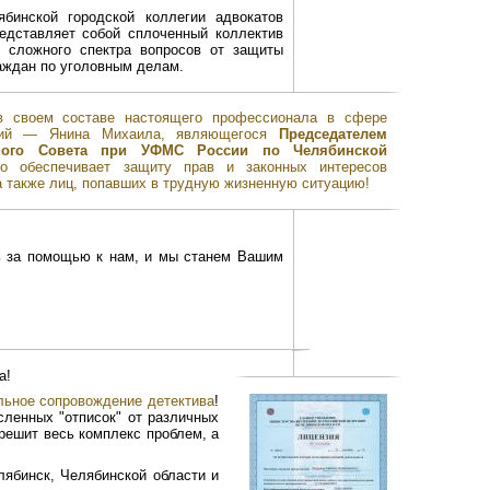
бинской городской коллегии адвокатов
редставляет собой сплоченный коллектив
о сложного спектра вопросов от защиты
аждан по уголовным делам.
в своем составе настоящего профессионала в сфере
ений — Янина Михаила, являющегося
Председателем
ивного Совета при УФМС России по Челябинской
но обеспечивает защиту прав и законных интересов
 также лиц, попавших в трудную жизненную ситуацию!
ь за помощью к нам, и мы станем Вашим
а!
ьное сопровождение детектива
!
ленных "отписок" от различных
решит весь комплекс проблем, а
ябинск, Челябинской области и