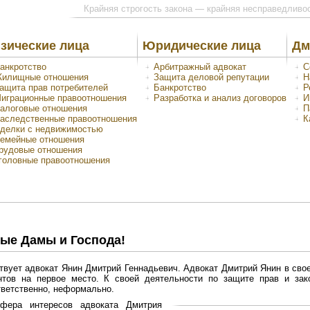
Крайняя строгость закона — крайняя несправедливо
зические лица
Юридические лица
Дм
анкротство
Арбитражный адвокат
С
илищные отношения
Защита деловой репутации
Н
ащита прав потребителей
Банкротство
Р
играционные правоотношения
Разработка и анализ договоров
И
алоговые отношения
П
аследственные правоотношения
К
делки с недвижимостью
емейные отношения
рудовые отношения
головные правоотношения
ые Дамы и Господа!
твует адвокат Янин Дмитрий Геннадьевич. Адвокат Дмитрий Янин в свое
нтов на первое место. К своей деятельности по защите прав и за
тветственно, неформально.
фера интересов адвоката Дмитрия