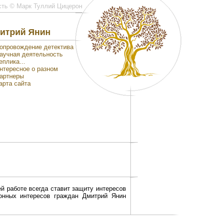
сть © Марк Туллий Цицерон
итрий Янин
опровождение детектива
аучная деятельность
еплика...
нтересное о разном
артнеры
арта сайта
й работе всегда ставит защиту интересов
конных интересов граждан Дмитрий Янин