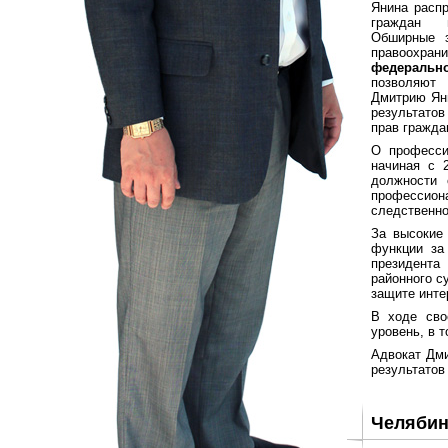
Янина распр
граждан 
Обширные 
правоохран
федеральн
позволяют
Дмитрию Ян
результатов
прав гражда
О професси
начиная с 
должности 
профессион
следственно
За высокие 
функции за
президента
районного с
защите инте
В ходе сво
уровень, в 
Адвокат Дми
результатов
Челябин