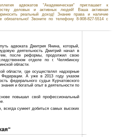
оллегия адвокатов "Академическая" приглашает к
честву деловых и активных людей! Ваша активная
приносить реальный доход! Знание права и наличие
е обязательно! Звоните по телефону 8-908-827-5514 с
путь адвоката Дмитрия Янина, который,
трудовую деятельность Дмитрий начал в
Затем, после реформы, продолжил свою
ледственном отделе по г. Челябинску
инской области.
кой области, где осуществлял надзорные
й Федерации. А уже в 2013 году указом
ость федерального судьи Курчатовского
 знания и богатый опыт в деятельности по
основе повышал свой профессиональный
е.
, всегда сумеет добиться самых высоких
кая"