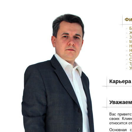
Фи
Б
Ж
З
М
Н
Н
С
С
Т
У
Карьера
Уважаем
Вас приветс
своих Клие
относится о
Основная с