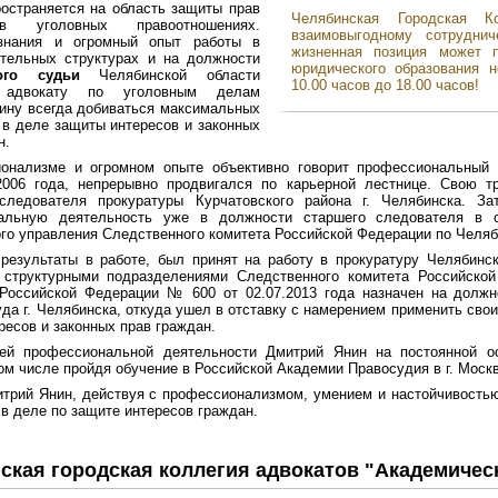
остраняется на область защиты прав
Челябинская Городская К
в уголовных правоотношениях.
взаимовыгодному сотрудни
знания и огромный опыт работы в
жизненная позиция может 
ительных структурах и на должности
юридического образования н
ого судьи
Челябинской области
10.00 часов до 18.00 часов!
 адвокату по уголовным делам
ину всегда добиваться максимальных
 в деле защиты интересов и законных
н.
онализме и огромном опыте объективно говорит профессиональный 
2006 года, непрерывно продвигался по карьерной лестнице. Свою 
следователя прокуратуры Курчатовского района г. Челябинска. 
альную деятельность уже в должности старшего следователя в с
го управления Следственного комитета Российской Федерации по Челяб
результаты в работе, был принят на работу в прокуратуру Челябинс
 структурными подразделениями Следственного комитета Российско
 Российской Федерации № 600 от 02.07.2013 года назначен на должн
уда г. Челябинска, откуда ушел в отставку с намерением применить свои
ресов и законных прав граждан.
ей профессиональной деятельности Дмитрий Янин на постоянной 
том числе пройдя обучение в Российской Академии Правосудия в г. Москв
трий Янин, действуя с профессионализмом, умением и настойчивостью
 в деле по защите интересов граждан.
ская городская коллегия адвокатов "Академичес