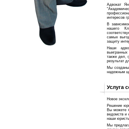
Адвокат Ян
"Академичес
профессион
интересов г
В зависимо
нашего Кл
соответств
самых выго
защиту инте
Наши адво
выигранных
также дел, 
результат д
Мы созданы
надежным щ
Услуга 
Новое экскл
Решение юри
Вы можете б
ведомств и 
наши юристы
Мы предлага