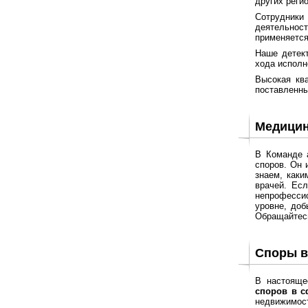
других реги
Сотрудники
деятельнос
применяется
Наше детект
хода исполн
Высокая кв
поставленны
Медицин
В Команде 
споров. Он 
знаем, каки
врачей. Ес
непрофессио
уровне, доб
Обращайтесь
Споры в
В настояще
споров в с
недвижимост