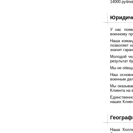
14000 рубле
Юридиче
У нас появ
военному пр
Наша команд
позволяет н
значит гара
Молодой чел
результат б
Мы не обеща
Наш основн
военным дел
Мы оказывае
Клиента на 
Единственно
наших Клиен
Географ
Наша Колле