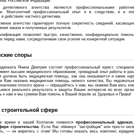
онах Российской Федерации.
 детективного агентства являются профессиональными работник
ти. Многолетний профессиональный опыт и в следствии, и в опе
 в действиях частного детектива.
ивное агентство гарантирует полную секретность сведений, касающих
ения заказа и полученных результатов.
алификация позволяет быстро, качественно, конфиденциально помоч
х перед нами, сосредотачивая свои усилия на конкретной ситуации.
ские споры
адвоката Янина Дмитрия состоит профессиональный юрист, специал
имеет высшее медицинского образование, громадный опыт работы в ра
м должна быть медицинская помощь, как она оказывается и какие на
ли Вам оказана медицинская помощь низкого качества, Вы недовольн
нализма плохого врача — обращайтесь к нам, мы окажем Вам весь ко
ьемся реального результата и защиты Ваших интересов во всех орган
 к нам и мы сумеем Вам помочь в Вашей борьбе за Здоровье и Права!
 строительной сфере
е время в нашей Коллегии появился
профессиональный адвокат
фере строительства
. Если Вас обманул "застройщик" или просто нес
ь, — не миритесь с этим! Мы готовы оказать весь комплекс юридиче