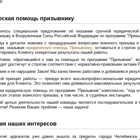
й!
ская помощь призывнику
илось специальное предложение об оказании срочной юридическ
изыву в Вооруженные Силы Российской Федерации по программе "Призы
а в деталях знакома с процедурными вопросами военного призыва и 
ам, оказывая
юридическую помощь Призывнику
, оставаться в строгих 
нтировать Клиенту конкретные результаты нашей работы.
овек, обратившийся к нам за помощью по программе "Призывник", мо
удет достигнут в строгом соответствии с нормативно-правовыми актами 
ем и не нарушаем Закон! Мы качественно работаем и добиваемся резул
ой принцип работы — прежде всего высокопрофессиональная юридич
ам для Клиента. Это позволяет нам добиваться максимальных результа
м юридическую помощь по программе "Призывник" комплексно, "под к
всех этапах воинского призыва, в том числе, в судебных инстанциях.
й целью деятельности нашей команды является последовательное и б
тов! Решение Ваших проблем — наша задача!
ия наших интересов
гия адвокатов уже давно вышла за пределы города Челябинска