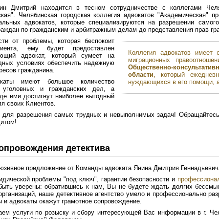
ин Дмитрий находится в тесном сотрудничестве с коллегами Челя
кая". Челябинская городская коллегия адвокатов "Академическая" п
альных адвокатов, которые специализируются на разрешении самог
раждан по гражданским и арбитражным делам до представления прав гр
сти от проблемы, которая беспокоит
иента, ему будет предоставлен
Коллегия адвокатов имеет 
ующий адвокат, который сумеет на
миграционных правоотнош
дных условиях обеспечить надежную
Общественно-консультат
ресов гражданина.
области
, который ежеднев
каты имеют большое количество
нуждающихся в его помощи, а
 уголовных и гражданских дел, а
где ими достигнут наиболее выгодный
ля своих Клиентов.
 для разрешения самых трудных и невыполнимых задач! Обращайтес
итом!
сопровождения детектива
юзивное предложение от Команды адвоката Янина Дмитрия Геннадьевич
дической проблемы "под ключ", гарантии безопасности и
профессионал
ыть уверены: обратившись к нам, Вы не будете ждать долгих бессмыс
организаций, наше детективное агентство умело и профессионально раз
 и адвокаты окажут грамотное сопровождение.
ем услуги по розыску и сбору интересующей Вас информации в г. Чел