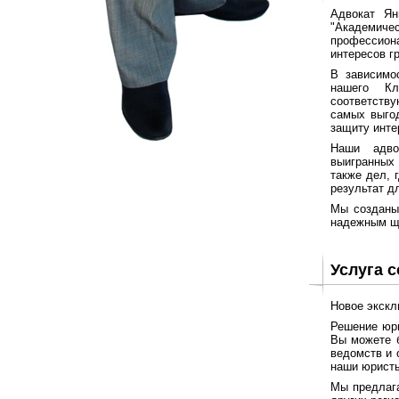
Адвокат Ян
"Академичес
профессион
интересов г
В зависимо
нашего Кл
соответств
самых выго
защиту инте
Наши адво
выигранных
также дел, 
результат д
Мы созданы
надежным щ
Услуга 
Новое экскл
Решение юри
Вы можете б
ведомств и 
наши юристы
Мы предлага