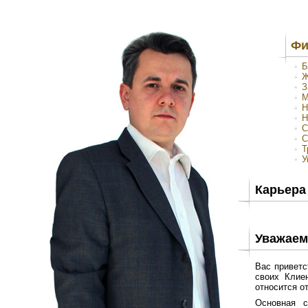
Фи
Б
Ж
З
М
Н
Н
С
С
Т
У
Карьера
Уважаем
Вас приветс
своих Клие
относится о
Основная с