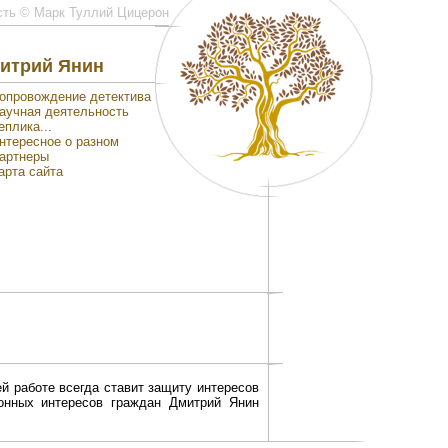
сть © Марк Туллий Цицерон
итрий Янин
опровождение детектива
аучная деятельность
еплика...
нтересное о разном
артнеры
арта сайта
й работе всегда ставит защиту интересов
конных интересов граждан Дмитрий Янин