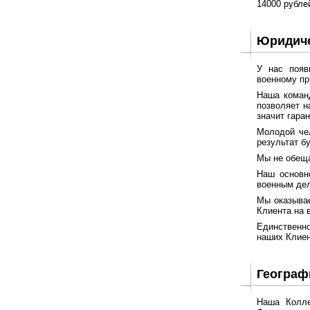
14000 рубле
Юридиче
У нас появ
военному пр
Наша команд
позволяет н
значит гара
Молодой чел
результат б
Мы не обеща
Наш основн
военным дел
Мы оказывае
Клиента на 
Единственно
наших Клиен
Географ
Наша Колле