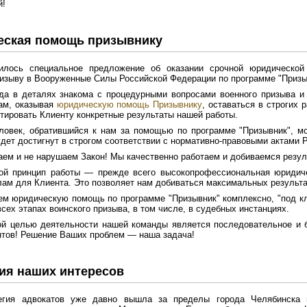
й!
ская помощь призывнику
илось специальное предложение об оказании срочной юридическ
изыву в Вооруженные Силы Российской Федерации по программе "Призы
а в деталях знакома с процедурными вопросами военного призыва и 
ам, оказывая
юридическую помощь Призывнику
, оставаться в строгих 
нтировать Клиенту конкретные результаты нашей работы.
овек, обратившийся к нам за помощью по программе "Призывник", мо
удет достигнут в строгом соответствии с нормативно-правовыми актами 
ем и не нарушаем Закон! Мы качественно работаем и добиваемся резул
ой принцип работы — прежде всего высокопрофессиональная юридич
ам для Клиента. Это позволяет нам добиваться максимальных результа
м юридическую помощь по программе "Призывник" комплексно, "под к
всех этапах воинского призыва, в том числе, в судебных инстанциях.
й целью деятельности нашей команды является последовательное и б
тов! Решение Ваших проблем — наша задача!
ия наших интересов
гия адвокатов уже давно вышла за пределы города Челябинска