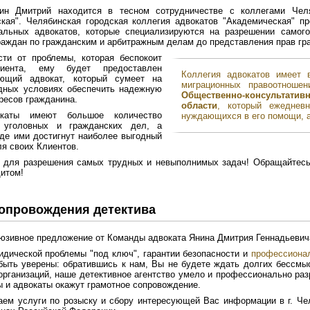
ин Дмитрий находится в тесном сотрудничестве с коллегами Челя
кая". Челябинская городская коллегия адвокатов "Академическая" п
альных адвокатов, которые специализируются на разрешении самог
раждан по гражданским и арбитражным делам до представления прав гр
сти от проблемы, которая беспокоит
иента, ему будет предоставлен
Коллегия адвокатов имеет 
ующий адвокат, который сумеет на
миграционных правоотнош
дных условиях обеспечить надежную
Общественно-консультат
ресов гражданина.
области
, который ежеднев
каты имеют большое количество
нуждающихся в его помощи, а
 уголовных и гражданских дел, а
где ими достигнут наиболее выгодный
ля своих Клиентов.
 для разрешения самых трудных и невыполнимых задач! Обращайтес
итом!
сопровождения детектива
юзивное предложение от Команды адвоката Янина Дмитрия Геннадьевич
дической проблемы "под ключ", гарантии безопасности и
профессионал
ыть уверены: обратившись к нам, Вы не будете ждать долгих бессмыс
организаций, наше детективное агентство умело и профессионально раз
 и адвокаты окажут грамотное сопровождение.
ем услуги по розыску и сбору интересующей Вас информации в г. Чел