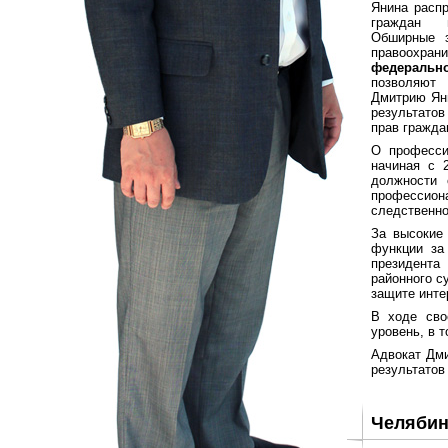
Янина распр
граждан 
Обширные 
правоохран
федеральн
позволяют
Дмитрию Ян
результатов
прав гражда
О професси
начиная с 
должности 
профессион
следственно
За высокие 
функции за
президента
районного с
защите инте
В ходе сво
уровень, в 
Адвокат Дми
результатов
Челябин