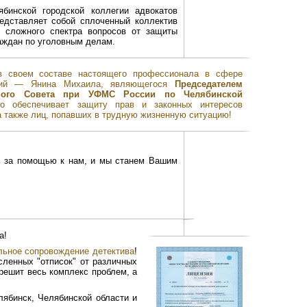
бинской городской коллегии адвокатов
редставляет собой сплоченный коллектив
о сложного спектра вопросов от защиты
аждан по уголовным делам.
в своем составе настоящего профессионала в сфере
ений — Янина Михаила, являющегося
Председателем
ивного Совета при УФМС России по Челябинской
но обеспечивает защиту прав и законных интересов
 также лиц, попавших в трудную жизненную ситуацию!
ь за помощью к нам, и мы станем Вашим
а!
ьное сопровождение детектива
!
ленных "отписок" от различных
решит весь комплекс проблем, а
ябинск, Челябинской области и