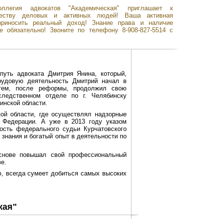
оллегия адвокатов "Академическая" приглашает к
честву деловых и активных людей! Ваша активная
приносить реальный доход! Знание права и наличие
е обязательно! Звоните по телефону 8-908-827-5514 с
путь адвоката Дмитрия Янина, который,
трудовую деятельность Дмитрий начал в
Затем, после реформы, продолжил свою
ледственном отделе по г. Челябинску
инской области.
кой области, где осуществлял надзорные
й Федерации. А уже в 2013 году указом
ость федерального судьи Курчатовского
 знания и богатый опыт в деятельности по
основе повышал свой профессиональный
е.
, всегда сумеет добиться самых высоких
кая"