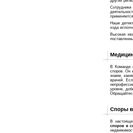
других реги
Сотрудники
деятельнос
применяется
Наше детект
хода исполн
Высокая кв
поставленны
Медицин
В Команде 
споров. Он 
знаем, каки
врачей. Ес
непрофессио
уровне, доб
Обращайтесь
Споры в
В настояще
споров в с
недвижимост