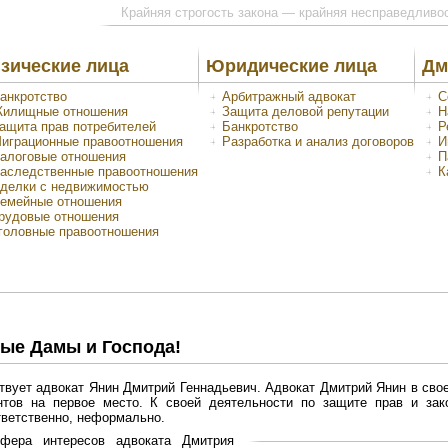
Крайняя строгость закона — крайняя несправедливо
зические лица
Юридические лица
Дм
анкротство
Арбитражный адвокат
С
илищные отношения
Защита деловой репутации
Н
ащита прав потребителей
Банкротство
Р
играционные правоотношения
Разработка и анализ договоров
И
алоговые отношения
П
аследственные правоотношения
К
делки с недвижимостью
емейные отношения
рудовые отношения
головные правоотношения
ые Дамы и Господа!
твует адвокат Янин Дмитрий Геннадьевич. Адвокат Дмитрий Янин в свое
нтов на первое место. К своей деятельности по защите прав и за
тветственно, неформально.
фера интересов адвоката Дмитрия