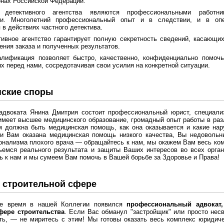
онах Российской Федерации.
 детективного агентства являются профессиональными работник
ти. Многолетний профессиональный опыт и в следствии, и в опе
 в действиях частного детектива.
ивное агентство гарантирует полную секретность сведений, касающих
ения заказа и полученных результатов.
алификация позволяет быстро, качественно, конфиденциально помоч
х перед нами, сосредотачивая свои усилия на конкретной ситуации.
ские споры
адвоката Янина Дмитрия состоит профессиональный юрист, специал
имеет высшее медицинского образование, громадный опыт работы в ра
м должна быть медицинская помощь, как она оказывается и какие на
ли Вам оказана медицинская помощь низкого качества, Вы недовольн
нализма плохого врача — обращайтесь к нам, мы окажем Вам весь ко
ьемся реального результата и защиты Ваших интересов во всех орган
 к нам и мы сумеем Вам помочь в Вашей борьбе за Здоровье и Права!
 строительной сфере
е время в нашей Коллегии появился
профессиональный адвокат
фере строительства
. Если Вас обманул "застройщик" или просто нес
ь, — не миритесь с этим! Мы готовы оказать весь комплекс юридиче