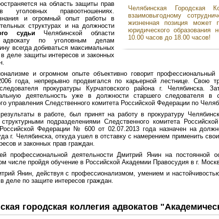
остраняется на область защиты прав
Челябинская Городская К
в уголовных правоотношениях.
взаимовыгодному сотрудни
знания и огромный опыт работы в
жизненная позиция может 
ительных структурах и на должности
юридического образования н
ого судьи
Челябинской области
10.00 часов до 18.00 часов!
 адвокату по уголовным делам
ину всегда добиваться максимальных
 в деле защиты интересов и законных
н.
онализме и огромном опыте объективно говорит профессиональный 
2006 года, непрерывно продвигался по карьерной лестнице. Свою 
следователя прокуратуры Курчатовского района г. Челябинска. 
альную деятельность уже в должности старшего следователя в с
го управления Следственного комитета Российской Федерации по Челяб
результаты в работе, был принят на работу в прокуратуру Челябинс
 структурными подразделениями Следственного комитета Российско
 Российской Федерации № 600 от 02.07.2013 года назначен на должн
уда г. Челябинска, откуда ушел в отставку с намерением применить свои
ресов и законных прав граждан.
ей профессиональной деятельности Дмитрий Янин на постоянной 
том числе пройдя обучение в Российской Академии Правосудия в г. Москв
трий Янин, действуя с профессионализмом, умением и настойчивостью
 в деле по защите интересов граждан.
ская городская коллегия адвокатов "Академичес