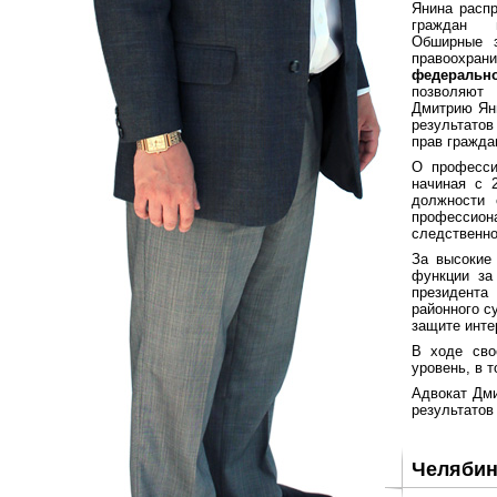
Янина распр
граждан 
Обширные 
правоохран
федеральн
позволяют
Дмитрию Ян
результатов
прав гражда
О професси
начиная с 
должности 
профессион
следственно
За высокие 
функции за
президента
районного с
защите инте
В ходе сво
уровень, в 
Адвокат Дми
результатов
Челябин