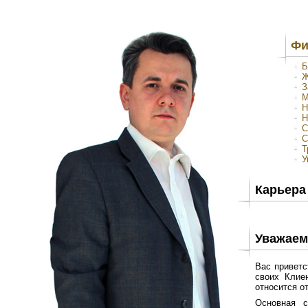
Фи
Б
Ж
З
М
Н
Н
С
С
Т
У
Карьера
Уважаем
Вас приветс
своих Клие
относится о
Основная с