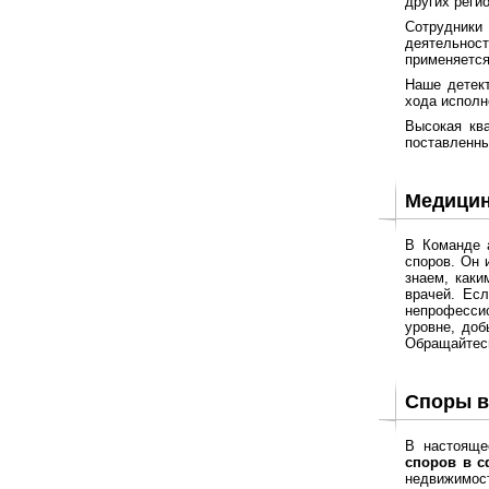
других реги
Сотрудники
деятельнос
применяется
Наше детект
хода исполн
Высокая кв
поставленны
Медицин
В Команде 
споров. Он 
знаем, каки
врачей. Ес
непрофессио
уровне, доб
Обращайтесь
Споры в
В настояще
споров в с
недвижимост