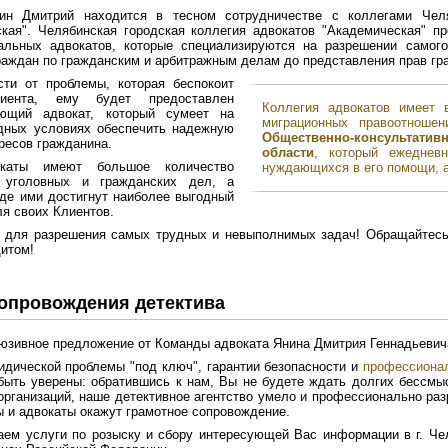
ин Дмитрий находится в тесном сотрудничестве с коллегами Челя
кая". Челябинская городская коллегия адвокатов "Академическая" п
альных адвокатов, которые специализируются на разрешении самог
раждан по гражданским и арбитражным делам до представления прав гр
сти от проблемы, которая беспокоит
иента, ему будет предоставлен
Коллегия адвокатов имеет 
ующий адвокат, который сумеет на
миграционных правоотнош
дных условиях обеспечить надежную
Общественно-консультат
ресов гражданина.
области
, который ежеднев
каты имеют большое количество
нуждающихся в его помощи, а
 уголовных и гражданских дел, а
где ими достигнут наиболее выгодный
ля своих Клиентов.
 для разрешения самых трудных и невыполнимых задач! Обращайтес
итом!
сопровождения детектива
юзивное предложение от Команды адвоката Янина Дмитрия Геннадьевич
дической проблемы "под ключ", гарантии безопасности и
профессионал
ыть уверены: обратившись к нам, Вы не будете ждать долгих бессмыс
организаций, наше детективное агентство умело и профессионально раз
 и адвокаты окажут грамотное сопровождение.
ем услуги по розыску и сбору интересующей Вас информации в г. Чел