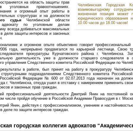
остраняется на область защиты прав
Челябинская Городская К
в уголовных правоотношениях.
взаимовыгодному сотрудни
знания и огромный опыт работы в
жизненная позиция может 
ительных структурах и на должности
юридического образования н
ого судьи
Челябинской области
10.00 часов до 18.00 часов!
 адвокату по уголовным делам
ину всегда добиваться максимальных
 в деле защиты интересов и законных
н.
онализме и огромном опыте объективно говорит профессиональный 
2006 года, непрерывно продвигался по карьерной лестнице. Свою 
следователя прокуратуры Курчатовского района г. Челябинска. 
альную деятельность уже в должности старшего следователя в с
го управления Следственного комитета Российской Федерации по Челяб
результаты в работе, был принят на работу в прокуратуру Челябинс
 структурными подразделениями Следственного комитета Российско
 Российской Федерации № 600 от 02.07.2013 года назначен на должн
уда г. Челябинска, откуда ушел в отставку с намерением применить свои
ресов и законных прав граждан.
ей профессиональной деятельности Дмитрий Янин на постоянной 
том числе пройдя обучение в Российской Академии Правосудия в г. Москв
трий Янин, действуя с профессионализмом, умением и настойчивостью
 в деле по защите интересов граждан.
ская городская коллегия адвокатов "Академичес