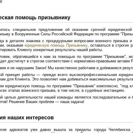
й!
ская помощь призывнику
илось специальное предложение об оказании срочной юридическ
изыву в Вооруженные Силы Российской Федерации по программе "Призы
а в деталях знакома с процедурными вопросами военного призыва и 
ам, оказывая
юридическую помощь Призывнику
, оставаться в строгих 
нтировать Клиенту конкретные результаты нашей работы.
овек, обратившийся к нам за помощью по программе "Призывник", мо
удет достигнут в строгом соответствии с нормативно-правовыми актами 
ем и не нарушаем Закон! Мы качественно работаем и добиваемся резул
ой принцип работы — прежде всего высокопрофессиональная юридич
ам для Клиента. Это позволяет нам добиваться максимальных результа
м юридическую помощь по программе "Призывник" комплексно, "под к
всех этапах воинского призыва, в том числе, в судебных инстанциях.
й целью деятельности нашей команды является последовательное и б
тов! Решение Ваших проблем — наша задача!
ия наших интересов
гия адвокатов уже давно вышла за пределы города Челябинска