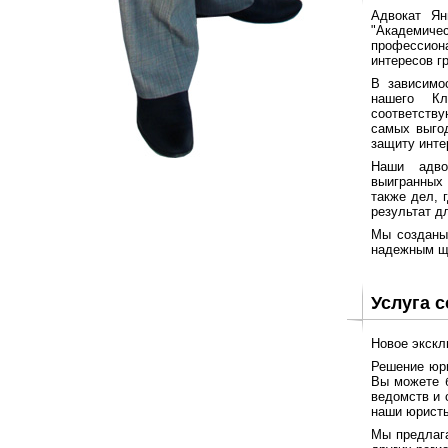
Адвокат Ян
"Академичес
профессион
интересов г
В зависимо
нашего Кл
соответств
самых выго
защиту инте
Наши адво
выигранных
также дел, 
результат д
Мы созданы
надежным щ
Услуга 
Новое экскл
Решение юри
Вы можете б
ведомств и 
наши юристы
Мы предлага