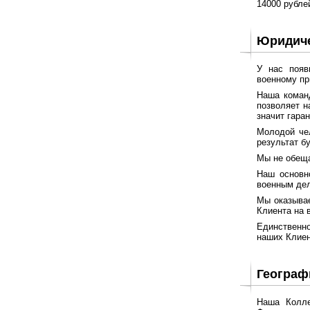
14000 рубле
Юридиче
У нас появ
военному пр
Наша команд
позволяет н
значит гара
Молодой чел
результат б
Мы не обеща
Наш основн
военным дел
Мы оказывае
Клиента на 
Единственно
наших Клиен
Географ
Наша Колле