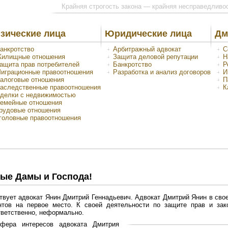
Крайняя строгость закона — крайняя несправедливо
зические лица
Юридические лица
Дм
анкротство
Арбитражный адвокат
С
илищные отношения
Защита деловой репутации
Н
ащита прав потребителей
Банкротство
Р
играционные правоотношения
Разработка и анализ договоров
И
алоговые отношения
П
аследственные правоотношения
К
делки с недвижимостью
емейные отношения
рудовые отношения
головные правоотношения
ые Дамы и Господа!
твует адвокат Янин Дмитрий Геннадьевич. Адвокат Дмитрий Янин в свое
нтов на первое место. К своей деятельности по защите прав и за
тветственно, неформально.
фера интересов адвоката Дмитрия