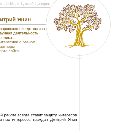
сть © Марк Туллий Цицерон
итрий Янин
опровождение детектива
аучная деятельность
еплика...
нтересное о разном
артнеры
арта сайта
й работе всегда ставит защиту интересов
конных интересов граждан Дмитрий Янин