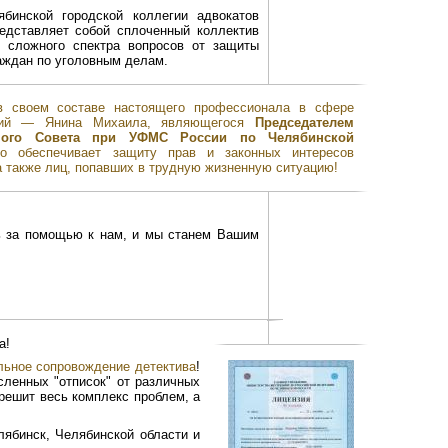
бинской городской коллегии адвокатов
редставляет собой сплоченный коллектив
о сложного спектра вопросов от защиты
аждан по уголовным делам.
в своем составе настоящего профессионала в сфере
ений — Янина Михаила, являющегося
Председателем
ивного Совета при УФМС России по Челябинской
но обеспечивает защиту прав и законных интересов
 также лиц, попавших в трудную жизненную ситуацию!
ь за помощью к нам, и мы станем Вашим
а!
ьное сопровождение детектива
!
ленных "отписок" от различных
решит весь комплекс проблем, а
ябинск, Челябинской области и