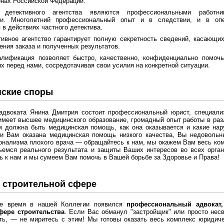
онах Российской Федерации.
 детективного агентства являются профессиональными работник
ти. Многолетний профессиональный опыт и в следствии, и в опе
 в действиях частного детектива.
ивное агентство гарантирует полную секретность сведений, касающих
ения заказа и полученных результатов.
алификация позволяет быстро, качественно, конфиденциально помоч
х перед нами, сосредотачивая свои усилия на конкретной ситуации.
ские споры
адвоката Янина Дмитрия состоит профессиональный юрист, специал
имеет высшее медицинского образование, громадный опыт работы в ра
м должна быть медицинская помощь, как она оказывается и какие на
ли Вам оказана медицинская помощь низкого качества, Вы недовольн
нализма плохого врача — обращайтесь к нам, мы окажем Вам весь ко
ьемся реального результата и защиты Ваших интересов во всех орган
 к нам и мы сумеем Вам помочь в Вашей борьбе за Здоровье и Права!
 строительной сфере
е время в нашей Коллегии появился
профессиональный адвокат
фере строительства
. Если Вас обманул "застройщик" или просто нес
ь, — не миритесь с этим! Мы готовы оказать весь комплекс юридиче