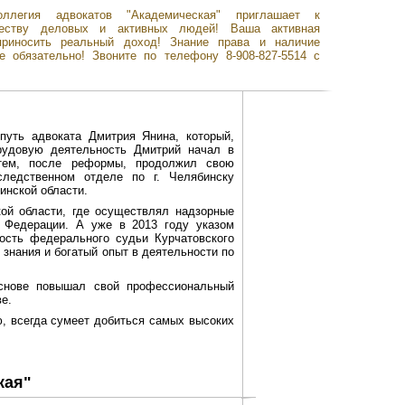
оллегия адвокатов "Академическая" приглашает к
честву деловых и активных людей! Ваша активная
приносить реальный доход! Знание права и наличие
е обязательно! Звоните по телефону 8-908-827-5514 с
путь адвоката Дмитрия Янина, который,
трудовую деятельность Дмитрий начал в
Затем, после реформы, продолжил свою
ледственном отделе по г. Челябинску
инской области.
кой области, где осуществлял надзорные
й Федерации. А уже в 2013 году указом
ость федерального судьи Курчатовского
 знания и богатый опыт в деятельности по
основе повышал свой профессиональный
е.
, всегда сумеет добиться самых высоких
кая"