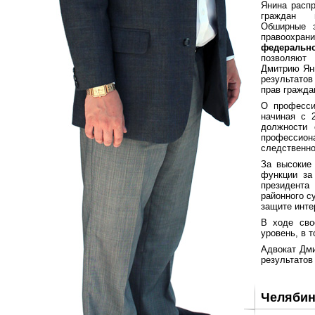
Янина распр
граждан 
Обширные 
правоохран
федеральн
позволяют
Дмитрию Ян
результатов
прав гражда
О професси
начиная с 
должности 
профессион
следственно
За высокие 
функции за
президента
районного с
защите инте
В ходе сво
уровень, в 
Адвокат Дми
результатов
Челябин