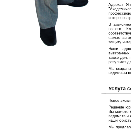
Адвокат Ян
"Академичес
профессион
интересов г
В зависимо
нашего Кл
соответств
самых выго
защиту инте
Наши адво
выигранных
также дел, 
результат д
Мы созданы
надежным щ
Услуга 
Новое экскл
Решение юри
Вы можете б
ведомств и 
наши юристы
Мы предлага