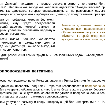
ин Дмитрий находится в тесном сотрудничестве с коллегами Челя
кая". Челябинская городская коллегия адвокатов "Академическая" п
альных адвокатов, которые специализируются на разрешении самог
раждан по гражданским и арбитражным делам до представления прав гр
сти от проблемы, которая беспокоит
иента, ему будет предоставлен
Коллегия адвокатов имеет 
ующий адвокат, который сумеет на
миграционных правоотнош
дных условиях обеспечить надежную
Общественно-консультат
ресов гражданина.
области
, который ежеднев
каты имеют большое количество
нуждающихся в его помощи, а
 уголовных и гражданских дел, а
где ими достигнут наиболее выгодный
ля своих Клиентов.
 для разрешения самых трудных и невыполнимых задач! Обращайтес
итом!
сопровождения детектива
юзивное предложение от Команды адвоката Янина Дмитрия Геннадьевич
дической проблемы "под ключ", гарантии безопасности и
профессионал
ыть уверены: обратившись к нам, Вы не будете ждать долгих бессмыс
организаций, наше детективное агентство умело и профессионально раз
 и адвокаты окажут грамотное сопровождение.
ем услуги по розыску и сбору интересующей Вас информации в г. Чел