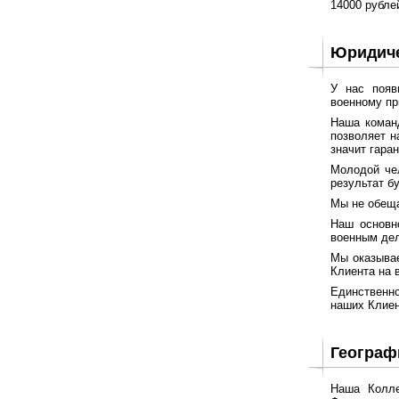
14000 рубле
Юридиче
У нас появ
военному пр
Наша команд
позволяет н
значит гара
Молодой чел
результат б
Мы не обеща
Наш основн
военным дел
Мы оказывае
Клиента на 
Единственно
наших Клиен
Географ
Наша Колле