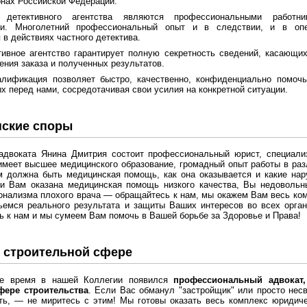
онах Российской Федерации.
 детективного агентства являются профессиональными работник
ти. Многолетний профессиональный опыт и в следствии, и в опе
 в действиях частного детектива.
ивное агентство гарантирует полную секретность сведений, касающих
ения заказа и полученных результатов.
алификация позволяет быстро, качественно, конфиденциально помоч
х перед нами, сосредотачивая свои усилия на конкретной ситуации.
ские споры
адвоката Янина Дмитрия состоит профессиональный юрист, специал
имеет высшее медицинского образование, громадный опыт работы в ра
м должна быть медицинская помощь, как она оказывается и какие на
ли Вам оказана медицинская помощь низкого качества, Вы недовольн
нализма плохого врача — обращайтесь к нам, мы окажем Вам весь ко
ьемся реального результата и защиты Ваших интересов во всех орган
 к нам и мы сумеем Вам помочь в Вашей борьбе за Здоровье и Права!
 строительной сфере
е время в нашей Коллегии появился
профессиональный адвокат
фере строительства
. Если Вас обманул "застройщик" или просто нес
ь, — не миритесь с этим! Мы готовы оказать весь комплекс юридиче