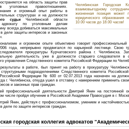
остраняется на область защиты прав
Челябинская Городская К
в уголовных правоотношениях.
взаимовыгодному сотрудни
знания и огромный опыт работы в
жизненная позиция может 
ительных структурах и на должности
юридического образования н
ого судьи
Челябинской области
10.00 часов до 18.00 часов!
 адвокату по уголовным делам
ину всегда добиваться максимальных
 в деле защиты интересов и законных
н.
онализме и огромном опыте объективно говорит профессиональный 
2006 года, непрерывно продвигался по карьерной лестнице. Свою 
следователя прокуратуры Курчатовского района г. Челябинска. 
альную деятельность уже в должности старшего следователя в с
го управления Следственного комитета Российской Федерации по Челяб
результаты в работе, был принят на работу в прокуратуру Челябинс
 структурными подразделениями Следственного комитета Российско
 Российской Федерации № 600 от 02.07.2013 года назначен на должн
уда г. Челябинска, откуда ушел в отставку с намерением применить свои
ресов и законных прав граждан.
ей профессиональной деятельности Дмитрий Янин на постоянной 
том числе пройдя обучение в Российской Академии Правосудия в г. Москв
трий Янин, действуя с профессионализмом, умением и настойчивостью
 в деле по защите интересов граждан.
ская городская коллегия адвокатов "Академичес