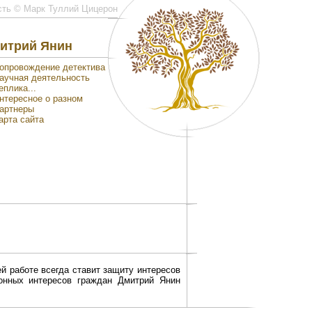
сть © Марк Туллий Цицерон
итрий Янин
опровождение детектива
аучная деятельность
еплика...
нтересное о разном
артнеры
арта сайта
й работе всегда ставит защиту интересов
конных интересов граждан Дмитрий Янин