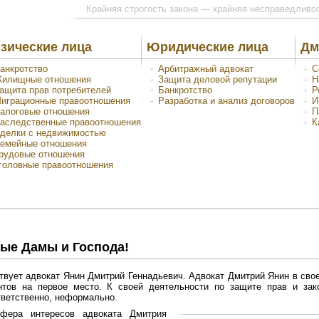
Крайняя строгость закона — крайняя несправедливо
зические лица
Юридические лица
Дм
анкротство
Арбитражный адвокат
С
илищные отношения
Защита деловой репутации
Н
ащита прав потребителей
Банкротство
Р
играционные правоотношения
Разработка и анализ договоров
И
алоговые отношения
П
аследственные правоотношения
К
делки с недвижимостью
емейные отношения
рудовые отношения
головные правоотношения
ые Дамы и Господа!
твует адвокат Янин Дмитрий Геннадьевич. Адвокат Дмитрий Янин в свое
нтов на первое место. К своей деятельности по защите прав и за
тветственно, неформально.
фера интересов адвоката Дмитрия