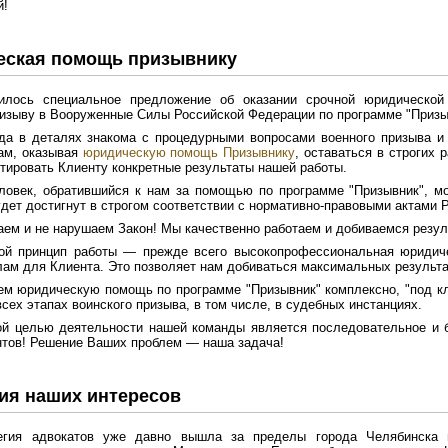
й!
ская помощь призывнику
илось специальное предложение об оказании срочной юридическ
изыву в Вооруженные Силы Российской Федерации по программе "Призы
а в деталях знакома с процедурными вопросами военного призыва и 
ам, оказывая
юридическую помощь Призывнику
, оставаться в строгих 
нтировать Клиенту конкретные результаты нашей работы.
овек, обратившийся к нам за помощью по программе "Призывник", мо
удет достигнут в строгом соответствии с нормативно-правовыми актами 
ем и не нарушаем Закон! Мы качественно работаем и добиваемся резул
ой принцип работы — прежде всего высокопрофессиональная юридич
ам для Клиента. Это позволяет нам добиваться максимальных результа
м юридическую помощь по программе "Призывник" комплексно, "под к
всех этапах воинского призыва, в том числе, в судебных инстанциях.
й целью деятельности нашей команды является последовательное и б
тов! Решение Ваших проблем — наша задача!
ия наших интересов
гия адвокатов уже давно вышла за пределы города Челябинска