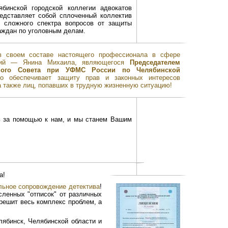
бинской городской коллегии адвокатов
редставляет собой сплоченный коллектив
о сложного спектра вопросов от защиты
аждан по уголовным делам.
в своем составе настоящего профессионала в сфере
ений — Янина Михаила, являющегося
Председателем
ивного Совета при УФМС России по Челябинской
но обеспечивает защиту прав и законных интересов
 также лиц, попавших в трудную жизненную ситуацию!
ь за помощью к нам, и мы станем Вашим
а!
ьное сопровождение детектива
!
ленных "отписок" от различных
решит весь комплекс проблем, а
ябинск, Челябинской области и