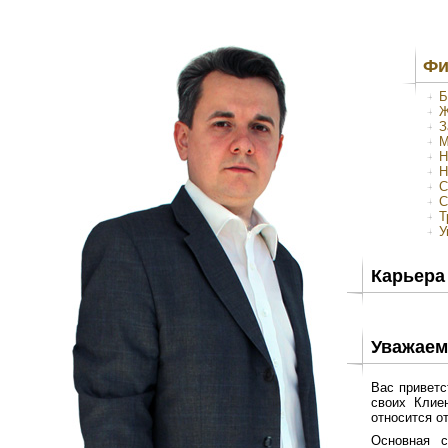
Фи
Б
Ж
З
М
Н
Н
С
С
Т
У
Карьера
Уважаем
Вас приветс
своих Клие
относится о
Основная с