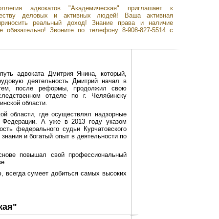
оллегия адвокатов "Академическая" приглашает к
честву деловых и активных людей! Ваша активная
приносить реальный доход! Знание права и наличие
е обязательно! Звоните по телефону 8-908-827-5514 с
путь адвоката Дмитрия Янина, который,
трудовую деятельность Дмитрий начал в
Затем, после реформы, продолжил свою
ледственном отделе по г. Челябинску
инской области.
кой области, где осуществлял надзорные
й Федерации. А уже в 2013 году указом
ость федерального судьи Курчатовского
 знания и богатый опыт в деятельности по
основе повышал свой профессиональный
е.
, всегда сумеет добиться самых высоких
кая"