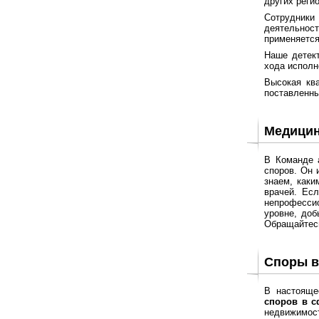
других реги
Сотрудники
деятельнос
применяется
Наше детект
хода исполн
Высокая кв
поставленны
Медицин
В Команде 
споров. Он 
знаем, каки
врачей. Ес
непрофессио
уровне, доб
Обращайтесь
Споры в
В настояще
споров в с
недвижимост