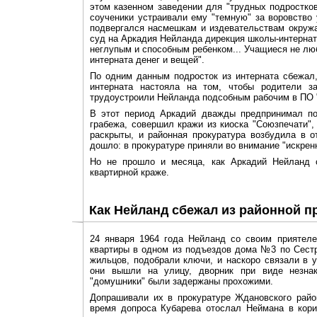
этом казенном заведении для "трудных подростков
соученики устраивали ему "темную" за воровство
подвергался насмешкам и издевательствам окружа
суд на Аркадия Нейланда дирекция школы-интерната
неглупым и способным ребенком... Учащиеся не люб
интерната денег и вещей".
По одним данным подросток из интерната сбежал
интерната настояла на том, чтобы родители за
трудоустроили Нейланда подсобным рабочим в ПО "
В этот период Аркадий дважды предпринимал по
грабежа, совершил кражи из киоска "Союзпечати",
раскрыты, и районная прокуратура возбудила в 
дошло: в прокуратуре приняли во внимание "искрен
Но не прошло и месяца, как Аркадий Нейланд 
квартирной краже.
Как Нейланд сбежал из районной п
24 января 1964 года Нейланд со своим приятел
квартиры в одном из подъездов дома №3 по Сестро
жильцов, подобрали ключи, и наскоро связали в 
они вышли на улицу, дворник при виде незна
"домушники" были задержаны прохожими.
Допрашивали их в прокуратуре Ждановского райо
время допроса Кубарева отослал Неймана в кори