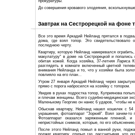
прокуратуры.
До совершения кровавого злодеяния, всколыхнувшег
Завтрак на Сестрорецкой на фоне 
Все это время Аркадий Нейланд прятался в подва
дома, где взял топор. Это свидетельствовало о
последнюю черту.
Квартиру, которую Нейланд намеревался ограбить,
макулатуру" в доме на Сестрорецкой и попались 
обитая кожей. Когда хозяйка, 37-летняя Лариса 
разглядеть в комнате включенный цветной телев
внимания Нейланда и то, что у хозяйки была золот
повлияло на его план...
Утром 27 января Аркадий Нейланд через закрытую
прямо с порога набросился на хозяйку с топором.
Увидев в руках подростка топор, Куприянова попы
и плечам женщины. Всего судебно-медицинская экс
Маленькому Георгию он нанес 6 ударов, "чтобы не к
Обыскав квартиру, Нейланд нашел кошелек с 54 
украшения, фотоаппарат "Зоркий". Взял зачем-то
Фотоаппарат оказался заряженным пленкой, и
непристойных снимков, которые, по его объяснению
После этого Нейланд помыл в ванной руки, поджа
поджег квартиру, открыл газ, рассчитывая, что о