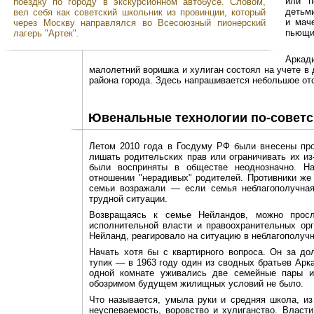
или "
поездку по городу в экскурсионном автобусе. Словом,
детьм
вел себя как советский школьник из провинции, который
и мач
через Москву направлялся во Всесоюзный пионерский
пьющи
лагерь "Артек".
Аркад
малолетний воришка и хулиган состоял на учете в
района города. Здесь напрашивается небольшое отс
Ювенальные технологии по-советс
Летом 2010 года в Госдуму РФ были внесены про
лишать родительских прав или ограничивать их из
были восприняты в обществе неоднозначно. Н
отношении "нерадивых" родителей. Противники же
семьи возражали — если семья неблагополучная,
трудной ситуации.
Возвращаясь к семье Нейландов, можно просл
исполнительной власти и правоохранительных ор
Нейланд, реагировало на ситуацию в неблагополучн
Начать хотя бы с квартирного вопроса. Он за до
тупик — в 1963 году один из сводных братьев Арка
одной комнате уживались две семейные пары и
обозримом будущем жилищных условий не было.
Что называется, умыла руки и средняя школа, и
неуспеваемость, воровство и хулиганство. Власт