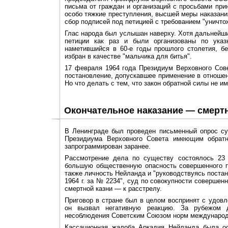
письма от граждан и организаций с просьбами пр
особо тяжкие преступления, высшей меры наказани
сбор подписей под петицией с требованием "уничто
Глас народа был услышан наверху. Хотя дальнейшие
петиции как раз и были организованы по указк
наметившийся в 60-е годы прошлого столетия, б
избран в качестве "мальчика для битья".
17 февраля 1964 года Президиум Верховного Сов
постановление, допускавшее применение в отноше
Но что делать с тем, что закон обратной силы не и
Окончательное наказание — смертн
В Ленинграде был проведен письменный опрос су
Президиума Верховного Совета имеющим обратн
запрограммирован заранее.
Рассмотрение дела по существу состоялось 23 
большую общественную опасность совершенного п
также личность Нейланда и "руководствуясь пост
1964 г. за № 2234", суд по совокупности совершен
смертной казни — к расстрелу.
Приговор в стране был в целом воспринят с удовл
он вызвал негативную реакцию. За рубежом 
несоблюдения Советским Союзом норм международн
Кассационная жалоба Аркадия Нейланда была ос