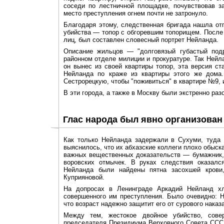
соседи по лестничной площадке, почувствовав з
место преступления огнем почти не затронуло.
Благодаря этому, следственная бригада нашла от
убийства — топор с обгоревшим топорищем. После
лиц, был составлен словесный портрет Нейланда.
Описание жильцов — "долговязый губастый под
районном отделе милиции и прокуратуре. Так Нейла
он вынес из своей квартиры топор, эта версия с
Нейланда по краже из квартиры этого же дома.
Сестрорецкую, чтобы "поживиться" в квартире №9, 
В эти города, а также в Москву были экстренно раз
Глас народа был явно организован
Как только Нейланда задержали в Сухуми, туда 
выяснилось, что их абхазские коллеги плохо обыск
важных вещественных доказательств — бумажник, 
воровских отмычек. В руках следствия оказалс
Нейланда были найдены пятна засохшей крови
Куприяновой.
На допросах в Ленинграде Аркадий Нейланд хл
совершенного им преступления. Было очевидно: 
что возраст надежно защитит его от сурового наказ
Между тем, жестокое двойное убийство, сове
председателя Президиума Верховного Совета ССС