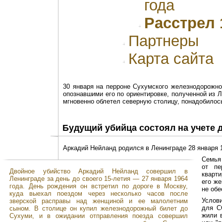
года
Расстрел 
Партнеры
Карта сайта
30 января на перроне Сухумского железнодорожн
опознавшими его по ориентировке, полученной из Л
мгновенно облетел северную столицу, понадобилось
Будущий убийца состоял на учете 
Аркадий Нейланд родился в Ленинграде 28 января 1
Семья
от пе
Двойное убийство Аркадий Нейланд совершил в
кварти
Ленинграде за день до своего 15-летия — 27 января 1964
его ж
года. День рождения он встретил по дороге в Москву,
не обе
куда выехал поездом через несколько часов после
Услов
зверской расправы над женщиной и ее малолетним
для С
сыном. В столице он купил железнодорожный билет до
жили 
Сухуми, и в ожидании отправления поезда совершил