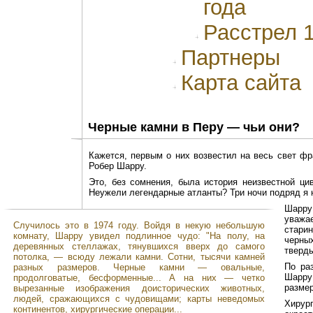
года
Расстрел 
Партнеры
Карта сайта
Черные камни в Перу — чьи они?
Кажется, первым о них возвестил на весь свет фр
Робер Шарру.
Это, без сомнения, была история неизвестной ци
Неужели легендарные атланты? Три ночи подряд я н
Шарру
уважа
Случилось это в 1974 году. Войдя в некую небольшую
стари
комнату, Шарру увидел подлинное чудо: "На полу, на
черны
деревянных стеллажах, тянувшихся вверх до самого
тверд
потолка, — всюду лежали камни. Сотни, тысячи камней
По ра
разных размеров. Черные камни — овальные,
Шарру
продолговатые, бесформенные... А на них — четко
размер
вырезанные изображения доисторических животных,
людей, сражающихся с чудовищами; карты неведомых
Хирур
континентов, хирургические операции...