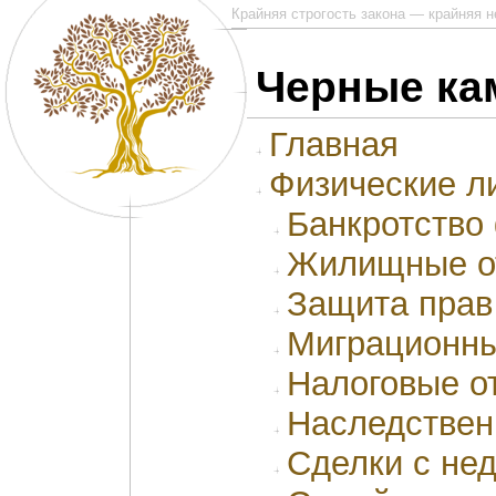
Крайняя строгость закона — крайняя 
Черные ка
Главная
Физические л
Банкротство
Жилищные о
Защита прав
Миграционны
Налоговые о
Наследствен
Сделки с не