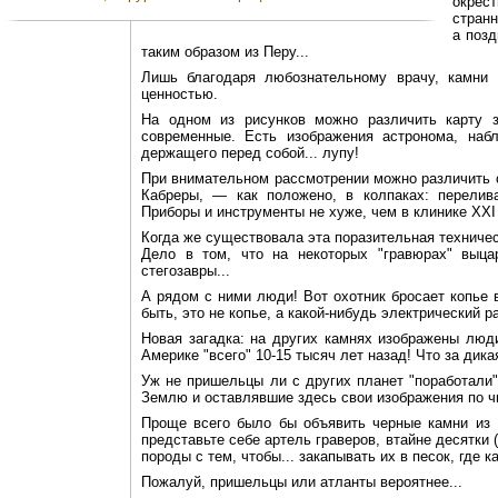
окрес
странн
а позд
таким образом из Перу...
Лишь благодаря любознательному врачу, камни 
ценностью.
На одном из рисунков можно различить карту 
современные. Есть изображения астронома, наб
держащего перед собой... лупу!
При внимательном рассмотрении можно различить 
Кабреры, — как положено, в колпаках: перелива
Приборы и инструменты не хуже, чем в клинике ХХI 
Когда же существовала эта поразительная техничес
Дело в том, что на некоторых "гравюрах" выца
стегозавры...
А рядом с ними люди! Вот охотник бросает копье 
быть, это не копье, а какой-нибудь электрический р
Новая загадка: на других камнях изображены лю
Америке "всего" 10-15 тысяч лет назад! Что за дик
Уж не пришельцы ли с других планет "поработали
Землю и оставлявшие здесь свои изображения по чи
Проще всего было бы объявить черные камни из 
представьте себе артель граверов, втайне десятки
породы с тем, чтобы... закапывать их в песок, где 
Пожалуй, пришельцы или атланты вероятнее...