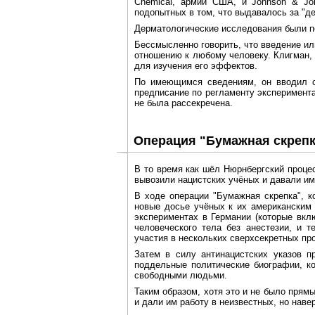
Chemical, армии США, и Johnson & Jo
подопытных в том, что выдавалось за "д
Дерматологические исследования были п
Бессмысленно говорить, что введение и
отношению к любому человеку. Клигман,
для изучения его эффектов.
По имеющимся сведениям, он вводил с
предписание по регламенту эксперимента
не была рассекречена.
Операция "Бумажная скрепк
В то время как шёл Нюрнбергский проце
вывозили нацистских учёных и давали им
В ходе операции "Бумажная скрепка", к
новые досье учёных к их американским 
экспериментах в Германии (которые вкл
человеческого тела без анестезии, и 
участия в нескольких сверхсекретных про
Затем в силу антинацистских указов п
поддельные политические биографии, ко
свободными людьми.
Таким образом, хотя это и не было пря
и дали им работу в неизвестных, но наве