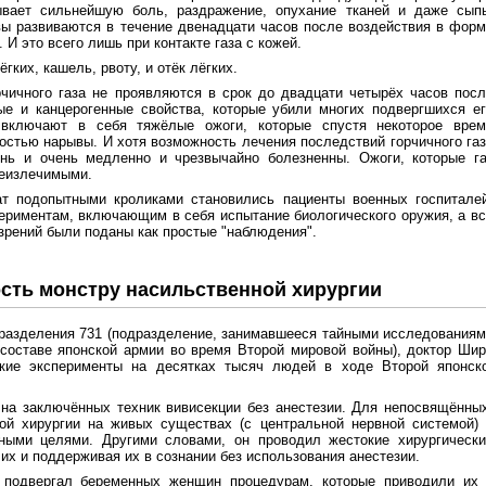
ывает сильнейшую боль, раздражение, опухание тканей и даже сыпь
ы развиваются в течение двенадцати часов после воздействия в фор
И это всего лишь при контакте газа с кожей.
гких, кашель, рвоту, и отёк лёгких.
чичного газа не проявляются в срок до двадцати четырёх часов пос
ые и канцерогенные свойства, которые убили многих подвергшихся е
включают в себя тяжёлые ожоги, которые спустя некоторое врем
стью нарывы. И хотя возможность лечения последствий горчичного га
ень и очень медленно и чрезвычайно болезненны. Ожоги, которые га
неизлечимыми.
т подопытными кроликами становились пациенты военных госпиталей
ериментам, включающим в себя испытание биологического оружия, а в
зрений были поданы как простые "наблюдения".
сть монстру насильственной хирургии
дразделения 731 (подразделение, занимавшееся тайными исследования
 составе японской армии во время Второй мировой войны), доктор Ши
кие эксперименты на десятках тысяч людей в ходе Второй японско
на заключённых техник вивисекции без анестезии. Для непосвящённы
ой хирургии на живых существах (с центральной нервной системой) 
ными целями. Другими словами, он проводил жестокие хирургически
их и поддерживая их в сознании без использования анестезии.
 подвергал беременных женщин процедурам, которые приводили их 