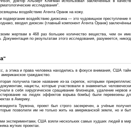
hnson, доктор Альберт Клигман использовал заключённых в качеств
ерматологические исследования".
освящены воздействию Агента Оранж на кожу.
ли подвергание воздействию диоксина — это чудовищное преступление 
 однако, вводил диоксин (главный компонент Агента Оранж) заключённ
воим жертвам в 468 раз большее количество вещества, чем он име
. Документация по результатам этого исследования, разумеется, никог
а"
сс, а этика и права человека находились в фокусе внимания, США тай
 американское гражданство.
оторая получила такое название из-за скрепок, которыми прикрепляли
документам, нацисты, которые участвовали в знаменитых человеческ
ючали в себя хирургическое сращивание близнецов, удаление нервов 
тестирование на людях эффектов взрыва бомбы) были перевезены дл
ектах в Америку.
резидента Трумэна, проект был строго засекречен, а учёные получи
торые позволили им не только жить на американской земле, но и бы
мыми экспериментами, США взяли нескольких самых худших людей в ми
рняка жутких проектах.