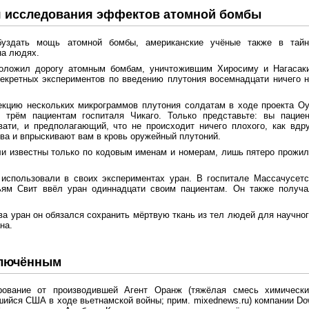
я исследования эффектов атомной бомбы
буздать мощь атомной бомбы, американские учёные также в тайн
на людях.
роложил дорогу атомным бомбам, уничтожившим Хиросиму и Нагасаки
екретных экспериментов по введению плутония восемнадцати ничего 
екцию нескольких микрограммов плутония солдатам в ходе проекта О
трём пациентам госпиталя Чикаго. Только представьте: вы пациен
ати, и предполагающий, что не происходит ничего плохого, как вдр
ва и впрыскивают вам в кровь оружейный плутоний.
ли известны только по кодовым именам и номерам, лишь пятеро прожи
использовали в своих экспериментах уран. В госпитале Массачусетс
ьям Свит ввёл уран одиннадцати своим пациентам. Он также получа
ва уран он обязался сохранить мёртвую ткань из тел людей для научно
на.
ключённым
ование от производившей Агент Оранж (тяжёлая смесь химически
шийся США в ходе вьетнамской войны; прим. mixednews.ru) компании D