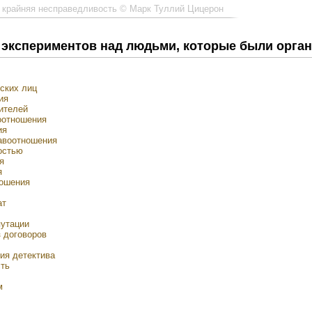
— крайняя несправедливость © Марк Туллий Цицерон
х экспериментов над людьми, которые были орг
ских лиц
ия
ителей
оотношения
ия
авоотношения
остью
я
я
ношения
ат
путации
з договоров
ия детектива
сть
м