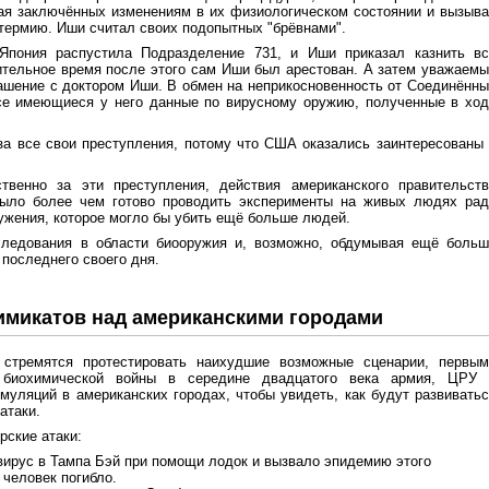
гая заключённых изменениям в их физиологическом состоянии и вызыв
термию. Иши считал своих подопытных "брёвнами".
Япония распустила Подразделение 731, и Иши приказал казнить вс
ительное время после этого сам Иши был арестован. А затем уважаем
ашение с доктором Иши. В обмен на неприкосновенность от Соединённ
се имеющиеся у него данные по вирусному оружию, полученные в ход
за все свои преступления, потому что США оказались заинтересованы
венно за эти преступления, действия американского правительств
было более чем готово проводить эксперименты на живых людях рад
ружения, которое могло бы убить ещё больше людей.
следования в области биооружия и, возможно, обдумывая ещё больш
последнего своего дня.
имикатов над американскими городами
стремятся протестировать наихудшие возможные сценарии, первым
 биохимической войны в середине двадцатого века армия, ЦРУ 
муляций в американских городах, чтобы увидеть, как будут развивать
атаки.
ские атаки:
рус в Тампа Бэй при помощи лодок и вызвало эпидемию этого
 человек погибло.