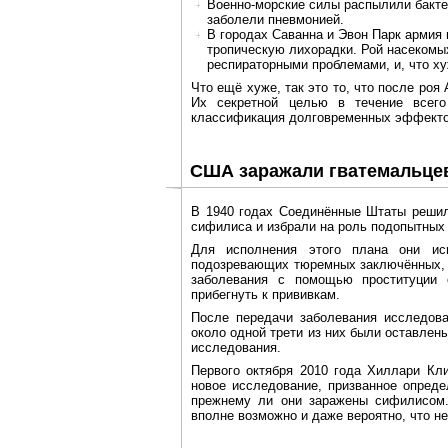
Военно-морские силы распылили бактер
заболели пневмонией.
В городах Саванна и Эвон Парк армия
тропическую лихорадки. Рой насеком
респираторными проблемами, и, что х
Что ещё хуже, так это то, что после ро
Их секретной целью в течение всег
классификация долговременных эффекто
США заражали гватемальце
В 1940 годах Соединённые Штаты решил
сифилиса и избрали на роль подопытных
Для исполнения этого плана они ис
подозревающих тюремных заключённых, п
заболевания с помощью проституции 
прибегнуть к прививкам.
После передачи заболевания исследов
около одной трети из них были оставлен
исследования.
Первого октября 2010 года Хиллари Кл
новое исследование, призванное опреде
прежнему ли они заражены сифилисом.
вполне возможно и даже вероятно, что н