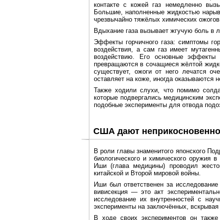
контакте с кожей газ немедленно выз
Большие, наполненные жидкостью нарыв
чрезвычайно тяжёлых химических ожогов. 
Вдыхание газа вызывает жгучую боль в лё
Эффекты горчичного газа: симптомы гор
воздействия, а сам газ имеет мутагенн
воздействию. Его основные эффекты 
превращаются в сочащиеся жёлтой жидко
существует, ожоги от него лечатся оч
оставляет на коже, иногда оказываются 
Также ходили слухи, что помимо солда
которые подвергались медицинским эксп
подобные эксперименты для отвода подо
США дают неприкосновенно
В роли главы знаменитого японского По
биологического и химического оружия в
Иши (глава медицины) проводил жесто
китайской и Второй мировой войны.
Иши был ответственен за исследование 
вивисекция — это акт экспериментальн
исследование их внутренностей с науч
эксперименты на заключённых, вскрывая 
В ходе своих экспериментов он также