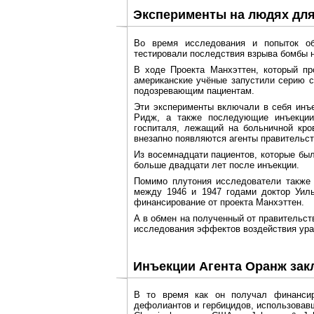
Эксперименты на людях дл
Во время исследования и попыток о
тестировали последствия взрыва бомбы 
В ходе Проекта Манхэттен, который п
американские учёные запустили серию с
подозревающим пациентам.
Эти эксперименты включали в себя инъ
Ридж, а также последующие инъекции 
госпиталя, лежащий на больничной кров
внезапно появляются агенты правительст
Из восемнадцати пациентов, которые бы
больше двадцати лет после инъекции.
Помимо плутония исследователи также 
между 1946 и 1947 годами доктор Уил
финансирование от проекта Манхэттен.
А в обмен на полученный от правительст
исследования эффектов воздействия ура
Инъекции Агента Оранж за
В то время как он получал финансир
дефолиантов и гербицидов, использовав