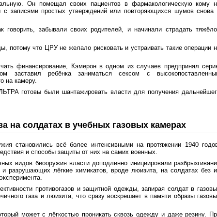
альную. Он помещал своих пациентов в фармакологическую кому н
ы с записями простых утверждений или повторяющихся шумов снова 
к говорить, забывали своих родителей, и начинали страдать тяжёло
ы, потому что ЦРУ не желало рисковать и устраивать такие операции 
учать финансирование, Кэмерон в одном из случаев предпринял сери
ом заставил ребёнка заниматься сексом с высокопоставленны
о на камеру.
ЛЬТРА готовы были шантажировать власти для получения дальнейшег
за на солдатах в учебных газовых камерах
ужия становились всё более интенсивными на протяжении 1940 годов
ледствия и способы защиты от них на самих военных.
чных видов биооружия власти доподлинно инициировали разбрызгиван
 и разрушающих лёгкие химикатов, вроде люизита, на солдатах без 
эксперимента.
ктивности противогазов и защитной одежды, запирая солдат в газов
чичного газа и люизита, что сразу воскрешает в памяти образы газов
оторый может с лёгкостью проникать сквозь одежду и даже резину. П