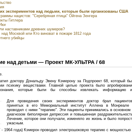
льство
рия
ких экспериментов над людьми, которые были организованы США
граммы нацистов: "Серебряная птица" Ойгена Зенгера
екты Гитлера
Ики
и наставниками древних шумеров?
 над Москвой или Кто виноват в пожаре 1812 года
етнего убийцы
ие над детьми — Проект МК-УЛЬТРА / 68
е.
тил доктору Дональду Эвену Кэмерону за Подпроект 68, который бы
и психику веществами. Главной целью проекта было апробировани
ознания, которые были бы способны извлекать информацию и
Для проведения своих экспериментов доктор брал пациентов
принятых в его Мемориальный институт Аллена в Монреале 
проводил с ними "терапию". Эти пациенты принимались в основном
диагнозом биполярная депрессия и повышенная раздражительност
Лечение, которое они получали, изменяло их жизнь и было попрос
ужасным.
7 - 1964 года) Кэмерон проводил электрошоковую терапию с мощностью