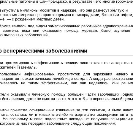
иальные патогены в Сан-Франциско, в результате чего многие горожане
 выпустила миллионы москитов в надежде, что они разнесут жёлтую и
ых оставил американцев сражающимися с лихорадками, брюшным тифом
уже, — с рождением мёртвых детей.
я Армия явилась под видом замаскированных работников здравоохранени
о времени, пока они оказывали помощь жертвам, было изучение 
в вызванных заболеваний.
в венерическими заболеваниями
и протестировать эффективность пенициллина в качестве лекарства 
 жителей Гватемалы.
пользовали инфицированных проституток для заражения ничего н
ациентов психиатрических лечебниц и солдат. А когда распространен
оказалось не таким эффективным, как они надеялись, они решил
атели оказывали лечебную помощь большей части заболевших, однак
ы без лечения, даже не смотря на то, что это было первоначальной цел
интон принесла официальные извинения за эти события, и было нача
лить, остались ли в живых кто-либо из жертв этих экспериментов и п
 Но поскольку многие подопытные никогда не получали пенициллина
екоторые из них передали заболевание следующим поколениям.