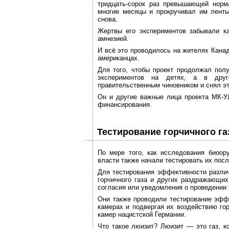
тридцать-сорок раз превышающей норм
многие месяцы и прокручивал им лент
снова.
Жертвы его экспериментов забывали ка
амнезией.
И всё это проводилось на жителях Канад
американцах.
Для того, чтобы проект продолжал пол
экспериментов на детях, а в друг
правительственным чиновником и снял эт
Он и другие важные лица проекта МК-У
финансирования.
Тестирование горчичного га
По мере того, как исследования биоор
власти также начали тестировать их пос
Для тестирования эффективности разли
горчичного газа и других раздражающих
согласия или уведомления о проведении 
Они также проводили тестирование эффе
камерах и подвергая их воздействию гор
камер нацистской Германии.
Что такое люизит? Люизит — это газ, к