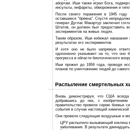
абортам. Иши также играл Бога, подвер
инсульты, инфаркты, обморожения и гипо
После своего поражения в 1945 году 
оставшиеся "брёвна". Спустя непродолж
генерал Дуглас Макартур заключил согл
Штатов, он должен был предоставить в
экспериментов на живых людях.
Таким образом, Иши избежал наказания 
результатах его экспериментов.
И хотя оно не было напрямую ответст
однозначно указывают на то, что оно 
прогресса в области биологического воо
Иши прожил до 1959 года, проводя ис
планов по уничтожению людей до самого 
Распыление смертельных х
Вновь демонстрируя, что США всегда 
добравшись до них, с изобретением
правительство провели серию боевых си
события в случае настоящей химической 
Они провели следующие воздушные и мор
ЦРУ распылило вызывающий коклюш ви
заболевания. В результате двенадцать