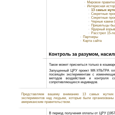
Мировое правите
Интересная исто
13 самых жут
Секретные про
Секретные про
Черные камни 
Пришельцы был
Ядерный взрыв
Расстрел 15-л
Партнеры
Карта сайта
Контроль за разумом, насил
Такое может присниться только в кошмар
Запущенный ЦРУ проект МК-УЛЬТРА пла
посвящён экспериментам с изменяющим
методов воздействия и контроля с
сопротивляющихся индивидов.
Представляем вашему вниманию 13 самых жутких
экспериментов над людьми, которые были организованы
американским правительством.
В период получения оплаты от ЦРУ (195