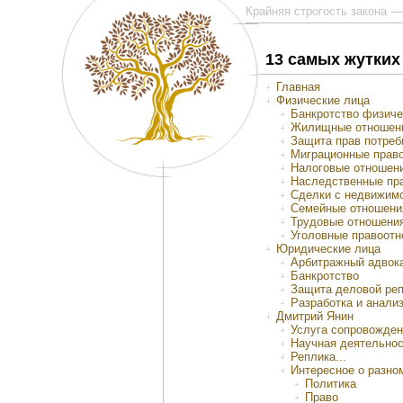
Крайняя строгость закона 
13 самых жутки
Главная
Физические лица
Банкротство физиче
Жилищные отношен
Защита прав потреб
Миграционные прав
Налоговые отношен
Наследственные пр
Сделки с недвижим
Семейные отношени
Трудовые отношени
Уголовные правоот
Юридические лица
Арбитражный адвок
Банкротство
Защита деловой ре
Разработка и анали
Дмитрий Янин
Услуга сопровожден
Научная деятельно
Реплика...
Интересное о разно
Политика
Право