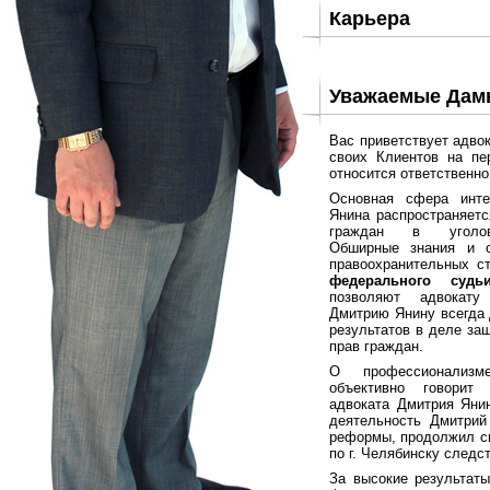
Карьера
Уважаемые Дамы
Вас приветствует адво
своих Клиентов на пе
относится ответственн
Основная сфера инте
Янина распространяетс
граждан в уголовн
Обширные знания и 
правоохранительных с
федерального судь
позволяют адвокат
Дмитрию Янину всегда
результатов в деле за
прав граждан.
О профессионализ
объективно говорит
адвоката Дмитрия Янин
деятельность Дмитрий
реформы, продолжил св
по г. Челябинску следс
За высокие результаты