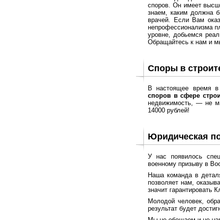
споров. Он имеет высш
знаем, каким должна б
врачей. Если Вам ока
непрофессионализма пл
уровне, добьемся реал
Обращайтесь к нам и м
Споры в строит
В настоящее время в
споров в сфере строи
недвижимость, — не ми
14000 рублей!
Юридическая п
У нас появилось спе
военному призыву в Во
Наша команда в деталя
позволяет нам, оказыв
значит гарантировать К
Молодой человек, обра
результат будет достиг
Мы не обещаем и не на