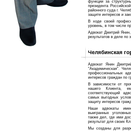
функции за структурн
президента Российско
районного суда г. Челя
защите интересов и зак
В ходе своей профес
уровень, в том числе п
Адвокат Дмитрий Янин,
результатов в деле по 
Челябинская го
Адвокат Янин Дмитрий
"Академическая". Челя
профессиональных адв
интересов граждан по 
В зависимости от про
нашего Клиента, е
соответствующий адв
самых выгодных услов
защиту интересов граж
Наши адвокаты име
выигранных уголовны
также дел, где ими до
результат для своих Кл
Мы созданы для разр