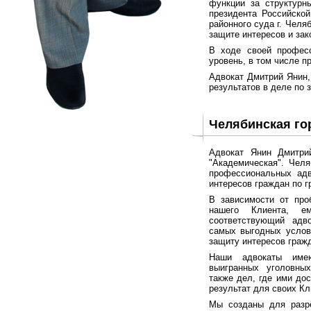
функции за структурн
президента Российско
районного суда г. Челя
защите интересов и зак
В ходе своей профес
уровень, в том числе п
Адвокат Дмитрий Янин,
результатов в деле по 
Челябинская го
Адвокат Янин Дмитрий
"Академическая". Челя
профессиональных адв
интересов граждан по 
В зависимости от про
нашего Клиента, е
соответствующий адв
самых выгодных услов
защиту интересов граж
Наши адвокаты име
выигранных уголовны
также дел, где ими до
результат для своих Кл
Мы созданы для разр