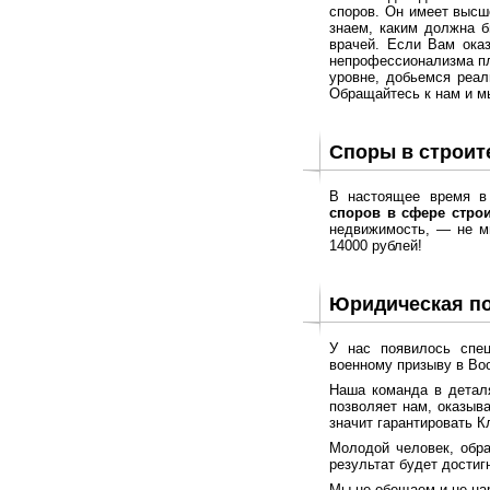
споров. Он имеет высш
знаем, каким должна б
врачей. Если Вам ока
непрофессионализма пл
уровне, добьемся реал
Обращайтесь к нам и м
Споры в строит
В настоящее время в
споров в сфере строи
недвижимость, — не ми
14000 рублей!
Юридическая п
У нас появилось спе
военному призыву в Во
Наша команда в деталя
позволяет нам, оказыв
значит гарантировать К
Молодой человек, обра
результат будет достиг
Мы не обещаем и не на