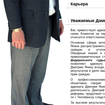
Карьера
Уважаемые Дамы
Вас приветствует адво
своих Клиентов на пе
относится ответственн
Основная сфера инте
Янина распространяетс
граждан в уголовн
Обширные знания и 
правоохранительных с
федерального судь
позволяют адвокат
Дмитрию Янину всегда
результатов в деле за
прав граждан.
О профессионализ
объективно говорит
адвоката Дмитрия Янин
деятельность Дмитрий
реформы, продолжил св
по г. Челябинску следс
За высокие результаты